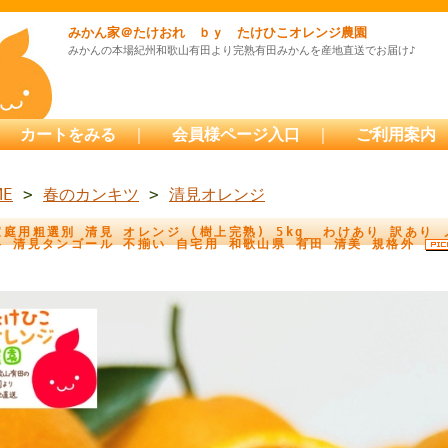
みかん家＠たけおれ ｂｙ たけひこオレンジ農園
みかんの本場紀州和歌山有田より完熟有田みかんを産地直送でお届け♪
カートをみる
｜
会員様ページ入口
｜
ご利用案内
ME
>
春のカンキツ
>
清見オレンジ
家庭用粗選別 清見 オレンジ (樹上完熟) 5kg_ わけあり 訳あり
料 清見タンゴール 不揃い 自宅用 和歌山県 有田 清美 規格外