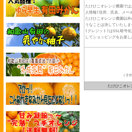
たけひこオレンジ農園では
人情報(住所、氏名、メー
たけひこオレンジ農園以外
うなことは決していたしま
(クレジット)はSSL暗号
してショッピングをお楽し
（そ
たけひこオレン