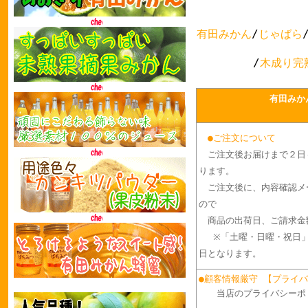
有田みかん
/
じゃばら
/
木成り完
有田みか
●ご注文について
ご注文後お届けまで２日
ります。
ご注文後に、内容確認メ
ので
商品の出荷日、ご請求金
※「土曜・日曜・祝日
日となります。
●顧客情報厳守 【プライ
当店のプライバシーポ