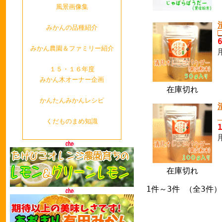
風景画像集
みかんの品種紹介
みかん農園＆ファミリー紹介
１５・１６年度
みかん木オーナー企画
在庫切れ
かんたんみかんレシピ
くだものまめ知識
在庫切れ
1件～3件 （全3件）