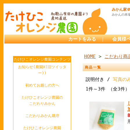
みかん家
みかんの本
カートをみる
｜
会員様
HOME
>
こだわり商
たけひこオレンジ農園コンテンツ
お知らせ(農園X(旧ツイッタ
商品一覧
ー))
説明付き /
写真の
初めてお越しの方へ
1件～3件 （全3件）
たけひこオレンジ農園の
こだわりみかん
こだわりみかん栽培
たけひこオレンジ農園