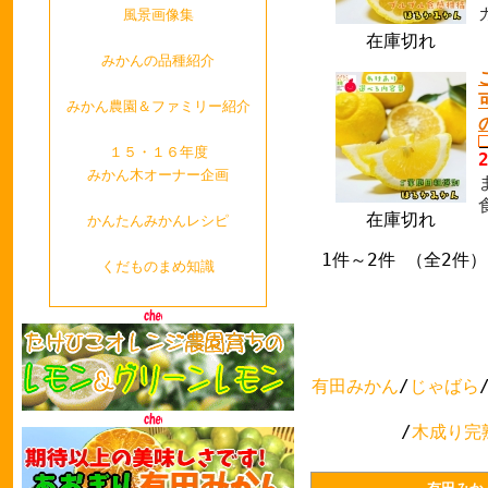
風景画像集
在庫切れ
みかんの品種紹介
みかん農園＆ファミリー紹介
１５・１６年度
みかん木オーナー企画
在庫切れ
かんたんみかんレシピ
1件～2件 （全2件）
くだものまめ知識
有田みかん
/
じゃばら
/
木成り完