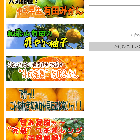
（そ
たけひこオレン