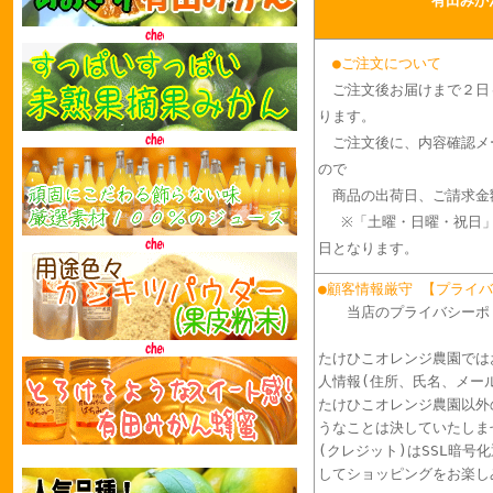
有田みか
●ご注文について
ご注文後お届けまで２日
ります。
ご注文後に、内容確認メ
ので
商品の出荷日、ご請求金
※「土曜・日曜・祝日
日となります。
●顧客情報厳守 【プライ
当店のプライバシーポ
たけひこオレンジ農園では
人情報(住所、氏名、メー
たけひこオレンジ農園以外
うなことは決していたしま
(クレジット)はSSL暗号
してショッピングをお楽し